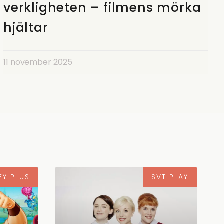
verkligheten – filmens mörka
hjältar
11 november 2025
EY PLUS
SVT PLAY