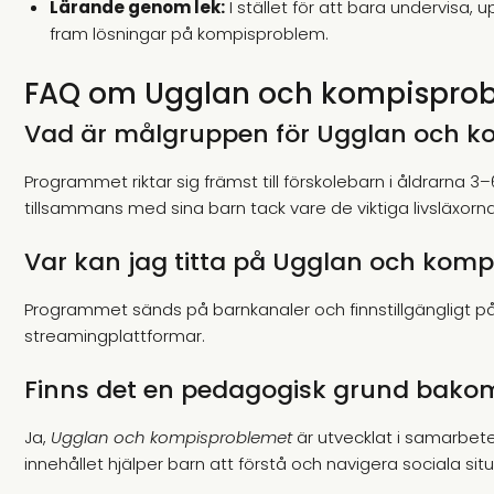
Lärande genom lek:
I stället för att bara undervisa,
fram lösningar på kompisproblem.
FAQ om Ugglan och kompispro
Vad är målgruppen för Ugglan och k
Programmet riktar sig främst till förskolebarn i åldrarna 
tillsammans med sina barn tack vare de viktiga livsläxor
Var kan jag titta på Ugglan och kom
Programmet sänds på barnkanaler och finnstillgängligt på S
streamingplattformar.
Finns det en pedagogisk grund bak
Ja,
Ugglan och kompisproblemet
är utvecklat i samarbete
innehållet hjälper barn att förstå och navigera sociala sit