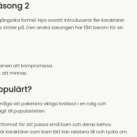
äsong 2
gsrika formel. Nya avsnitt introducerar fler karaktärer
s stöter på. Den andra säsongen har fått beröm för sin
barnen att kompromissa.
t att minnas.
opulärt?
a att paketera viktiga livsläxor i en rolig och
t till populariteten:
format för att passa små barn och deras behov.
 karaktärer som barn lätt kan relatera till och tycka om.