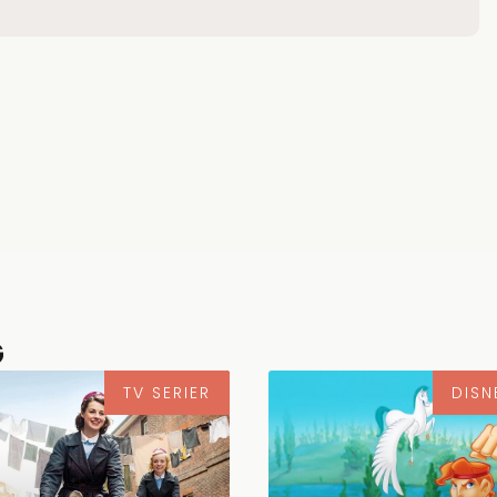
G
TV SERIER
DISN