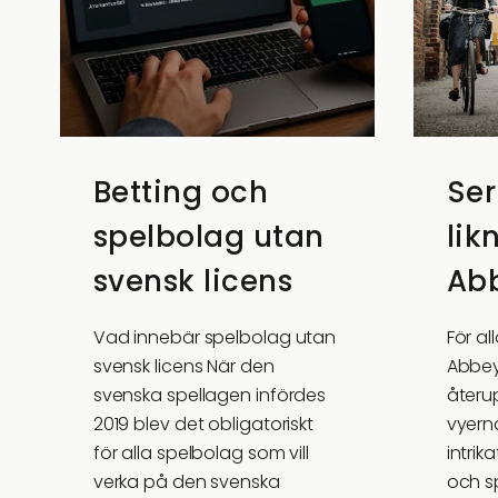
Betting och
Ser
spelbolag utan
lik
svensk licens
Ab
Vad innebär spelbolag utan
För a
svensk licens När den
Abbey
svenska spellagen infördes
återu
2019 blev det obligatoriskt
vyerna
för alla spelbolag som vill
intrik
verka på den svenska
och 