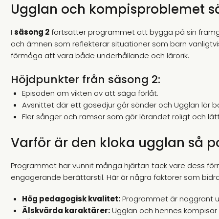
Ugglan och kompisproblemet s
I
säsong 2
fortsätter programmet att bygga på sin framgån
och ämnen som reflekterar situationer som barn vanligtvi
förmåga att vara både underhållande och lärorik.
Höjdpunkter från säsong 2:
Episoden om vikten av att säga förlåt.
Avsnittet där ett gosedjur går sönder och Ugglan lär 
Fler sånger och ramsor som gör lärandet roligt och lät
Varför är den kloka ugglan så p
Programmet har vunnit många hjärtan tack vare dess förmåg
engagerande berättarstil. Här är några faktorer som bidragi
Hög pedagogisk kvalitet:
Programmet är noggrant ut
Älskvärda karaktärer:
Ugglan och hennes kompisar är