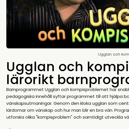
Ugglan och kom
Ugglan och kompi
lärorikt barnprog
Barnprogrammet Ugglan och kompisproblemet har snabbt bl
pedagogiska innehåll syftar programmet till att hjälpa b
vänskapsutmaningar. Genom den kloka ugglan som central 
lärdomar om vänskap och hur man blir en bra vän. Progra
utforska olika "kompisproblem" och samtidigt utveckla vär