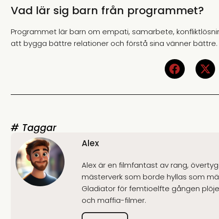
Vad lär sig barn från programmet?
Programmet lär barn om empati, samarbete, konfliktlösni
att bygga bättre relationer och förstå sina vänner bättre.
# Taggar
Alex
Alex är en filmfantast av rang, överty
mästerverk som borde hyllas som mäns
Gladiator för femtioelfte gången plöjer 
och maffia-filmer.