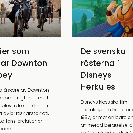
ier som
De svenska
nar Downton
rösterna i
bey
Disneys
Herkules
lla älskare av Downton
 som längtar efter att
Disneys klassiska film
ppleva de storslagna
Herkules, som hade pr
 av brittisk aristokrati,
1997, är mer än bara e
ata familjerelationer
animerad berättelse; d
spännande
en fängslande odyssé i