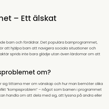
t – Ett älskat
 både barn och föräldrar. Det populära barnprogrammet,
r att hjälpa barn att navigera sociala situationer och
aktär sprids inte bara glädje utan även lärdomar om att
sproblemet om?
r sig tittarna mer om vänskap och hur man bemöter olika
pecifikt ”kompisproblem” – något som barnen i programmet
an handla om att dela med sig, att lyssna på andra eller