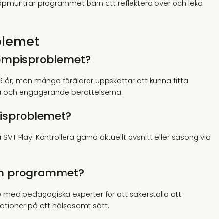
 uppmuntrar programmet barn att reflektera över och leka
blemet
ompisproblemet?
3–6 år, men många föräldrar uppskattar att kunna titta
na och engagerande berättelserna.
pisproblemet?
VT Play. Kontrollera gärna aktuellt avsnitt eller säsong via
om programmet?
 med pedagogiska experter för att säkerställa att
uationer på ett hälsosamt sätt.