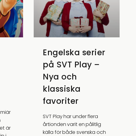
Engelska serier
på SVT Play –
Nya och
klassiska
favoriter
emiär
SVT Play har under flera
n
årtionden varit en pålitlig
et är
källa för både svenska och
n i