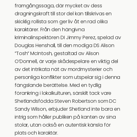
framgångssaga, där mycket av dess
dragningskraft till stor del kan tillskrivas en
skicklig rollista som ger liv åt en rad olika
karaktärer. Från den hängivna
kriminalinspektören DI Jimmy Perez, spelad av
Douglas Henshall, till den modiga DS Alison
”Tosh” McIntosh, gestaltad av Alison
O’Donnell, är varje skådespelare en viktig del
av det intrikata nät av mordmysterier och
personliga konflikter som utspelar sig i denna
fängslande berättelse. Med en tydlig
förankring i lokalkulturen, särskilt tack vare
Shetlandsfödda Steven Robertson som DC
Sandy Wilson, erbjuder Shetland inte bara en
intrig som håller publiken på kanten av sina
stolar, utan också en autentisk känsla för
plats och karaktär.