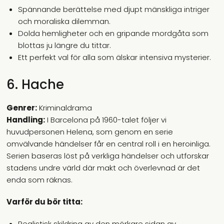
Spännande berättelse med djupt mänskliga intriger
och moraliska dilemman.
Dolda hemligheter och en gripande mordgåta som
blottas ju längre du tittar.
Ett perfekt val för alla som älskar intensiva mysterier.
6. Hache
Genrer:
Kriminaldrama
Handling:
I Barcelona på 1960-talet följer vi
huvudpersonen Helena, som genom en serie
omvälvande händelser får en central roll i en heroinliga.
Serien baseras löst på verkliga händelser och utforskar
stadens undre värld där makt och överlevnad är det
enda som räknas.
Varför du bör titta:
Realistisk skildring av den mörkare sidan av