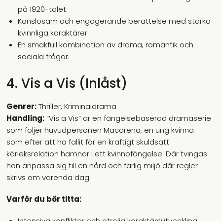
på 1920-talet.
Känslosam och engagerande berättelse med starka
kvinnliga karaktärer.
En smakfull kombination av drama, romantik och
sociala frågor.
4. Vis a Vis (Inlåst)
Genrer:
Thriller, Kriminaldrama
Handling:
”Vis a Vis” är en fängelsebaserad dramaserie
som följer huvudpersonen Macarena, en ung kvinna
som efter att ha fallit för en kraftigt skuldsatt
kärleksrelation hamnar i ett kvinnofängelse. Där tvingas
hon anpassa sig till en hård och farlig miljö där regler
skrivs om varenda dag.
Varför du bör titta:
Intensiva konflikter och otrolig karaktärsutveckling.