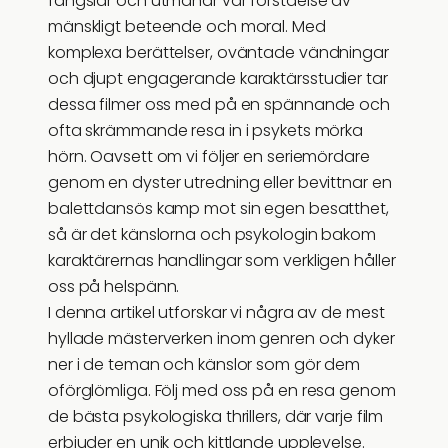
fängslar och utmanar vår förståelse av
mänskligt beteende och moral. Med
komplexa berättelser, oväntade vändningar
och djupt engagerande karaktärsstudier tar
dessa filmer oss med på en spännande och
ofta skrämmande resa in i psykets mörka
hörn. Oavsett om vi följer en seriemördare
genom en dyster utredning eller bevittnar en
balettdansös kamp mot sin egen besatthet,
så är det känslorna och psykologin bakom
karaktärernas handlingar som verkligen håller
oss på helspänn.
I denna artikel utforskar vi några av de mest
hyllade mästerverken inom genren och dyker
ner i de teman och känslor som gör dem
oförglömliga. Följ med oss på en resa genom
de bästa psykologiska thrillers, där varje film
erbjuder en unik och kittlande upplevelse.