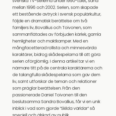
svenska TV-serierna under 1990-talet, sänd
mellan 1996 och 2002. Serien, som skapade
ett bestående avtryck i svensk populärkultur,
följde en dramatisk berättelse om två
familjers liv, Bovallius och Toivonen, som
sammanflätades av förbjuden kärlek, gamla
hemligheter och maktkamper. Med en
mångfacetterad rollista och minnesvärda
karaktärer, bidrog skådespelarna till att göra
serien oförglömlig. I denna artikel tar vi en
närmare titt på de centrala karaktärerna och
de talangfulla skådespelarna som gav dem
liv, samt utforskar de teman och relationer
som präglar berättelsen. Från den
passionerade Daniel Toivonen till den
beslutsamma Sandra Bovallius, får vi en unik
inblick i vad som gjorde ”Skilda världar” så
speciell och älskad av publik.