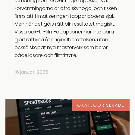
utmaning som kräver fingertoppskänsla.
Förväntningarna är ofta skyhöga, och risken
finns att filmatiseringen tappar bokens själ.
Men när det görs rätt blir resultatet magiskt.
Vissa bok-till-film-adaptioner har inte bara
gjort rättvisa åt originalberättelsen, utan
också skapat nya mästerverk som berör
både läsare och filmtittare.
16 januari 2025
OKATEGORISERADE