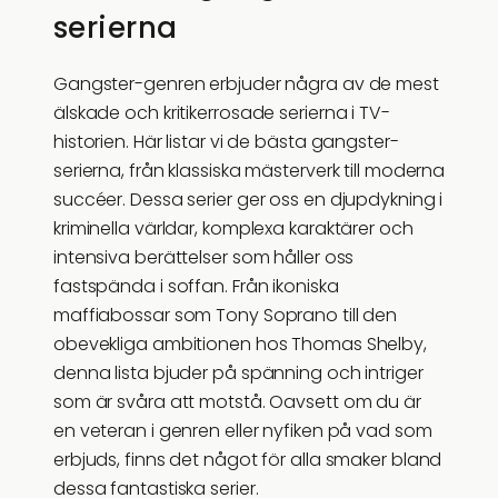
serierna
Gangster-genren erbjuder några av de mest
älskade och kritikerrosade serierna i TV-
historien. Här listar vi de bästa gangster-
serierna, från klassiska mästerverk till moderna
succéer. Dessa serier ger oss en djupdykning i
kriminella världar, komplexa karaktärer och
intensiva berättelser som håller oss
fastspända i soffan. Från ikoniska
maffiabossar som Tony Soprano till den
obevekliga ambitionen hos Thomas Shelby,
denna lista bjuder på spänning och intriger
som är svåra att motstå. Oavsett om du är
en veteran i genren eller nyfiken på vad som
erbjuds, finns det något för alla smaker bland
dessa fantastiska serier.