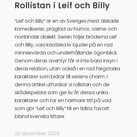
Rollistan i Leif och Billy
”Leif och Billy” är en av Sveriges mest älskade
komediserier, präglad av humor, värme och
norrländsk dialekt. Serien följer bröderna Leif
och Billy, vars kaotiska liv bjuder på en rad
minnesvärda och underhållande ögonblick.
Genom deras äventyr får vi inte bara insyn i
deras relation, utan också i en rad färgstarka
karaktärer som bidrar till seriens charm. I
denna artikel utforskar vi rollistan och de
skådespelare som ger liv åt dessa unika
karaktärer och tar en närmare titt på vad
som gör ”Leif och Billy” till en tidlös favorit
bland svenska tittare.
22 december 2024