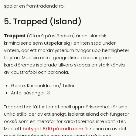
spelar en framträdande roll.
5. Trapped (Island)
Trapped
(Ófærð på isländska) är en isländsk
kriminalserie som utspelar sig i en liten stad under
vintern, där ett mordmysterium tvingar upp hemligheter
till ytan. Med sin unika geografiska placering och
karaktärernas isolerade tillvaro skapas en stark känsla
av klaustrofobi och paranoia.
Genre: Kriminaldrama/thriller
Antal säsonger: 3
Trapped har fått internationell uppmärksamhet för sina
unika stillbilder av ett snöigt, isolerat Island och fungerar
också som en metafor för karaktärernas inre konflikter.
Med ett
betyget 8/10 på imdb.com
är serien en av det
mest framgångsrika som producerats på Island.