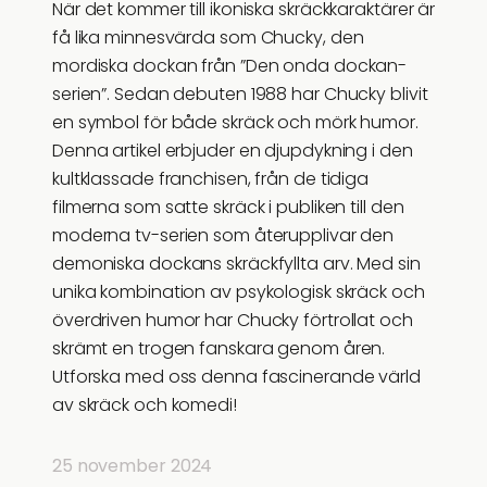
När det kommer till ikoniska skräckkaraktärer är
få lika minnesvärda som Chucky, den
mordiska dockan från ”Den onda dockan-
serien”. Sedan debuten 1988 har Chucky blivit
en symbol för både skräck och mörk humor.
Denna artikel erbjuder en djupdykning i den
kultklassade franchisen, från de tidiga
filmerna som satte skräck i publiken till den
moderna tv-serien som återupplivar den
demoniska dockans skräckfyllta arv. Med sin
unika kombination av psykologisk skräck och
överdriven humor har Chucky förtrollat och
skrämt en trogen fanskara genom åren.
Utforska med oss denna fascinerande värld
av skräck och komedi!
25 november 2024