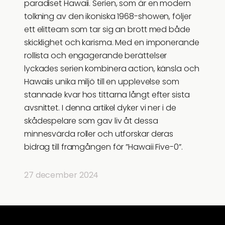
paradiset Hawaii. Serien, som är en modern
tolkning av den ikoniska 1968-showen, följer
ett elitteam som tar sig an brott med både
skicklighet och karisma. Med en imponerande
rollista och engagerande berättelser
lyckades serien kombinera action, känsla och
Hawaiis unika miljö till en upplevelse som
stannade kvar hos tittarna långt efter sista
avsnittet. I denna artikel dyker vi ner i de
skådespelare som gav liv åt dessa
minnesvärda roller och utforskar deras
bidrag till framgången för ”Hawaii Five-0”.
27 december 2024