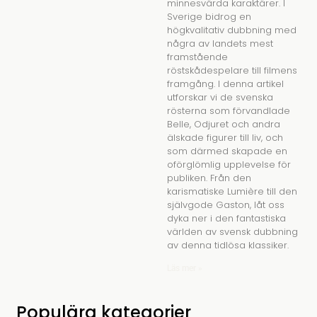
minnesvärda karaktärer. I
Sverige bidrog en
högkvalitativ dubbning med
några av landets mest
framstående
röstskådespelare till filmens
framgång. I denna artikel
utforskar vi de svenska
rösterna som förvandlade
Belle, Odjuret och andra
älskade figurer till liv, och
som därmed skapade en
oförglömlig upplevelse för
publiken. Från den
karismatiske Lumière till den
självgode Gaston, låt oss
dyka ner i den fantastiska
världen av svensk dubbning
av denna tidlösa klassiker.
Läs mer »
Populära kategorier