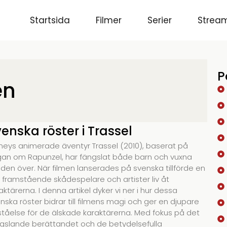
Startsida
Filmer
Serier
Stream
P
én
enska röster i Trassel
neys animerade äventyr Trassel (2010), baserat på
an om Rapunzel, har fängslat både barn och vuxna
lden över. När filmen lanserades på svenska tillförde en
 framstående skådespelare och artister liv åt
aktärerna. I denna artikel dyker vi ner i hur dessa
nska röster bidrar till filmens magi och ger en djupare
ståelse för de älskade karaktärerna. Med fokus på det
gslande berättandet och de betydelsefulla