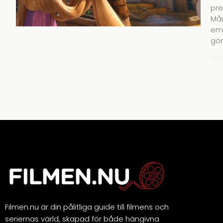
pre
Mån
emo
gör
Läs 
Filmen.nu är din pålitliga guide till filmens och
seriernas värld, skapad för både hängivna