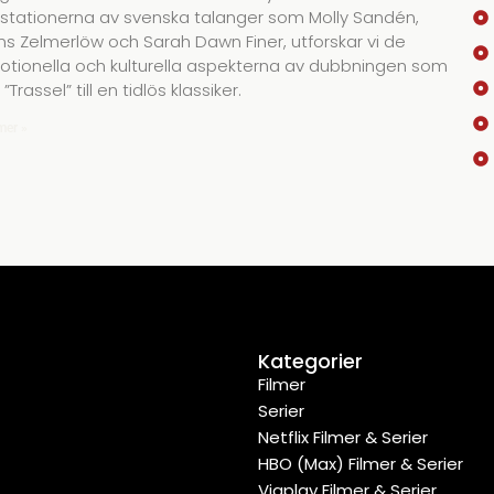
stationerna av svenska talanger som Molly Sandén,
s Zelmerlöw och Sarah Dawn Finer, utforskar vi de
tionella och kulturella aspekterna av dubbningen som
 ”Trassel” till en tidlös klassiker.
mer »
Kategorier
Filmer
Serier
Netflix Filmer & Serier
HBO (Max) Filmer & Serier
Viaplay Filmer & Serier