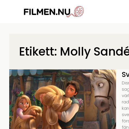
Etikett: Molly Sand
Sv
Dis
sag
vär
rad
kar
sve
för
fän