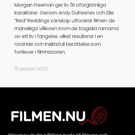
Morgan Freeman ger liv åt oförglömliga
karaktärer. Genom Andy Dufresnes och Ellis
”Red” Reddings vänskap utforskar filmen de
mänskliga villkoren inom de tragiska ramarna
av ett liv i fängelse, vilket resulterar i en
rörande och insiktsfull berättelse som
fortlever i filmhistorien.
16 januari 2025
Filmen.nu är din pålitliga guide till filmens och