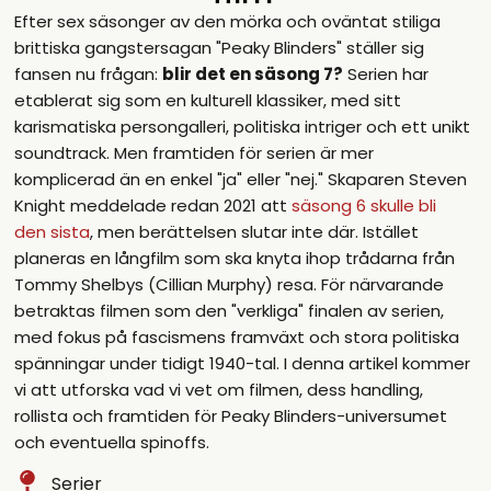
Efter sex säsonger av den mörka och oväntat stiliga
brittiska gangstersagan "Peaky Blinders" ställer sig
fansen nu frågan:
blir det en säsong 7?
Serien har
etablerat sig som en kulturell klassiker, med sitt
karismatiska persongalleri, politiska intriger och ett unikt
soundtrack. Men framtiden för serien är mer
komplicerad än en enkel "ja" eller "nej." Skaparen Steven
Knight meddelade redan 2021 att
säsong 6 skulle bli
den sista
, men berättelsen slutar inte där. Istället
planeras en långfilm som ska knyta ihop trådarna från
Tommy Shelbys (Cillian Murphy) resa. För närvarande
betraktas filmen som den "verkliga" finalen av serien,
med fokus på fascismens framväxt och stora politiska
spänningar under tidigt 1940-tal. I denna artikel kommer
vi att utforska vad vi vet om filmen, dess handling,
rollista och framtiden för Peaky Blinders-universumet
och eventuella spinoffs.
Serier