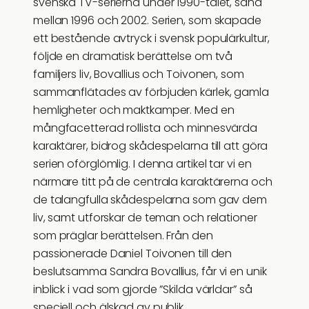
svenska TV-serierna under 1990-talet, sänd
mellan 1996 och 2002. Serien, som skapade
ett bestående avtryck i svensk populärkultur,
följde en dramatisk berättelse om två
familjers liv, Bovallius och Toivonen, som
sammanflätades av förbjuden kärlek, gamla
hemligheter och maktkamper. Med en
mångfacetterad rollista och minnesvärda
karaktärer, bidrog skådespelarna till att göra
serien oförglömlig. I denna artikel tar vi en
närmare titt på de centrala karaktärerna och
de talangfulla skådespelarna som gav dem
liv, samt utforskar de teman och relationer
som präglar berättelsen. Från den
passionerade Daniel Toivonen till den
beslutsamma Sandra Bovallius, får vi en unik
inblick i vad som gjorde ”Skilda världar” så
speciell och älskad av publik.