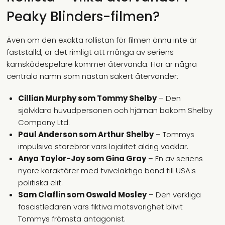
Peaky Blinders-filmen?
Även om den exakta rollistan för filmen ännu inte är
fastställd, är det rimligt att många av seriens
kärnskådespelare kommer återvända. Här är några
centrala namn som nästan säkert återvänder:
Cillian Murphy som Tommy Shelby
– Den
självklara huvudpersonen och hjärnan bakom Shelby
Company Ltd.
Paul Anderson som Arthur Shelby
– Tommys
impulsiva storebror vars lojalitet aldrig vacklar.
Anya Taylor-Joy som Gina Gray
– En av seriens
nyare karaktärer med tvivelaktiga band till USA:s
politiska elit.
Sam Claflin som Oswald Mosley
– Den verkliga
fascistledaren vars fiktiva motsvarighet blivit
Tommys främsta antagonist.