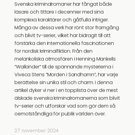
Svenska kriminalromaner har fångat både
läsare och tittare i decennier med sina
komplexa karaktärer och gåtfulla intriger.
Många av dessa verk har rönt stor framgång
och blivit tv-serier, vilket har bidragit till att
förstärka den internationella fascinationen
för nordisk kriminalfiktion. Från den
melankoliska atmosfären i Henning Mankells
”Wallander” till de spännande mysterierna i
Viveca Stens ”Morden i Sandhamn”, har varje
berättelse sin unika stil och charm. I denna
artikel dyker vi ner i en topplista över de mest
älskade svenska kriminalromanerna som blivit
tv-serier och utforskar vad som gör dem så
oemotståndliga för publik världen över.
27 november 2024