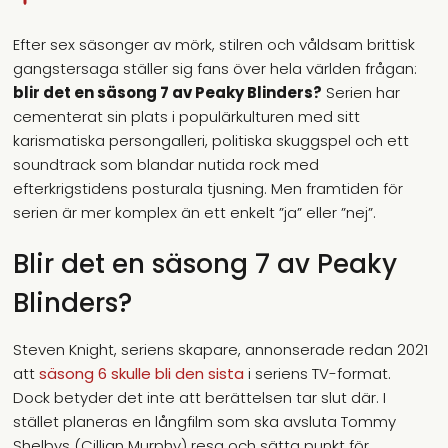
Efter sex säsonger av mörk, stilren och våldsam brittisk
gangstersaga ställer sig fans över hela världen frågan:
blir det en säsong 7 av Peaky Blinders?
Serien har
cementerat sin plats i populärkulturen med sitt
karismatiska persongalleri, politiska skuggspel och ett
soundtrack som blandar nutida rock med
efterkrigstidens posturala tjusning. Men framtiden för
serien är mer komplex än ett enkelt ”ja” eller ”nej”.
Blir det en säsong 7 av Peaky
Blinders?
Steven Knight, seriens skapare, annonserade redan 2021
att
säsong 6 skulle bli den sista
i seriens TV-format.
Dock betyder det inte att berättelsen tar slut där. I
stället planeras en långfilm som ska avsluta Tommy
Shelbys (Cillian Murphy) resa och sätta punkt för