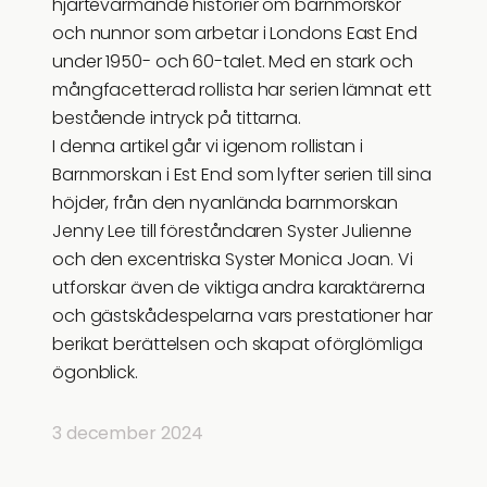
hjärtevärmande historier om barnmorskor
och nunnor som arbetar i Londons East End
under 1950- och 60-talet. Med en stark och
mångfacetterad rollista har serien lämnat ett
bestående intryck på tittarna.
I denna artikel går vi igenom rollistan i
Barnmorskan i Est End som lyfter serien till sina
höjder, från den nyanlända barnmorskan
Jenny Lee till föreståndaren Syster Julienne
och den excentriska Syster Monica Joan. Vi
utforskar även de viktiga andra karaktärerna
och gästskådespelarna vars prestationer har
berikat berättelsen och skapat oförglömliga
ögonblick.
3 december 2024