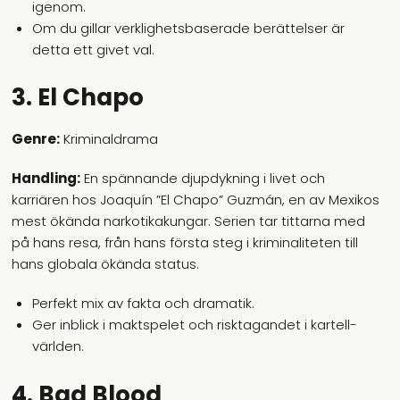
igenom.
Om du gillar verklighetsbaserade berättelser är
detta ett givet val.
3. El Chapo
Genre:
Kriminaldrama
Handling:
En spännande djupdykning i livet och
karriären hos Joaquín ”El Chapo” Guzmán, en av Mexikos
mest ökända narkotikakungar. Serien tar tittarna med
på hans resa, från hans första steg i kriminaliteten till
hans globala ökända status.
Perfekt mix av fakta och dramatik.
Ger inblick i maktspelet och risktagandet i kartell-
världen.
4. Bad Blood