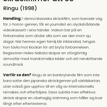
Ringu (1998)
Handling:
I denna klassiska skräckfilm, som banade väg
för J-horror-genren, får en journalist en olycksbådande
videokassett i sina händer. Videon bär på en
förbannelse som dödar alla som ser den inom sju
dagar. När hennes egen familj blir inblandad, tvingas
hon tävla mot klockan för att bryta förbannelsen.
Regissören Hideo Nakata skapar en oförglömlig
atmosfär med mardrömslika bilder och ett nervkittlande
soundtrack.
Varför se den?
Ringu är en banbrytande film som inte
bara satte den japanska skräckgenren på världskartan,
utan också gav upphov till en våg av internationella
remakes och efterföljare. Dess subtila men effektiva
skräck skapar en obehaglig stämning som håller sig kvar
långt efter eftertexterna.