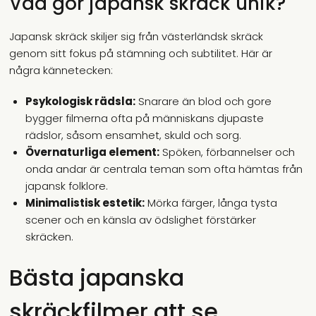
Vad gör japansk skräck unik?
Japansk skräck skiljer sig från västerländsk skräck
genom sitt fokus på stämning och subtilitet. Här är
några kännetecken:
Psykologisk rädsla:
Snarare än blod och gore
bygger filmerna ofta på människans djupaste
rädslor, såsom ensamhet, skuld och sorg.
Övernaturliga element:
Spöken, förbannelser och
onda andar är centrala teman som ofta hämtas från
japansk folklore.
Minimalistisk estetik:
Mörka färger, långa tysta
scener och en känsla av ödslighet förstärker
skräcken.
Bästa japanska
skräckfilmer att se