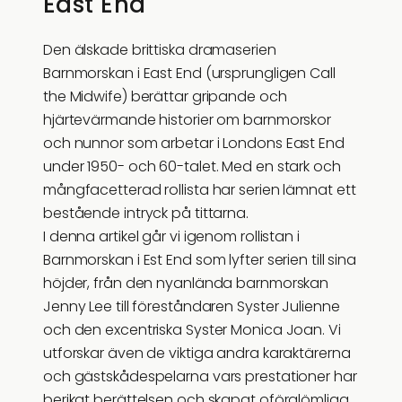
East End
Den älskade brittiska dramaserien
Barnmorskan i East End (ursprungligen Call
the Midwife) berättar gripande och
hjärtevärmande historier om barnmorskor
och nunnor som arbetar i Londons East End
under 1950- och 60-talet. Med en stark och
mångfacetterad rollista har serien lämnat ett
bestående intryck på tittarna.
I denna artikel går vi igenom rollistan i
Barnmorskan i Est End som lyfter serien till sina
höjder, från den nyanlända barnmorskan
Jenny Lee till föreståndaren Syster Julienne
och den excentriska Syster Monica Joan. Vi
utforskar även de viktiga andra karaktärerna
och gästskådespelarna vars prestationer har
berikat berättelsen och skapat oförglömliga