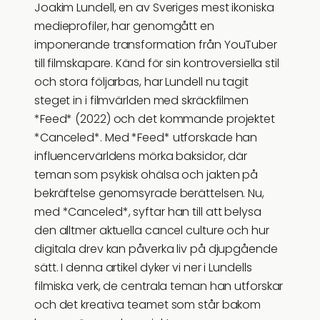
Joakim Lundell, en av Sveriges mest ikoniska
medieprofiler, har genomgått en
imponerande transformation från YouTuber
till filmskapare. Känd för sin kontroversiella stil
och stora följarbas, har Lundell nu tagit
steget in i filmvärlden med skräckfilmen
*Feed* (2022) och det kommande projektet
*Canceled*. Med *Feed* utforskade han
influencervärldens mörka baksidor, där
teman som psykisk ohälsa och jakten på
bekräftelse genomsyrade berättelsen. Nu,
med *Canceled*, syftar han till att belysa
den alltmer aktuella cancel culture och hur
digitala drev kan påverka liv på djupgående
sätt. I denna artikel dyker vi ner i Lundells
filmiska verk, de centrala teman han utforskar
och det kreativa teamet som står bakom