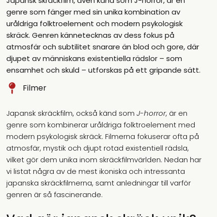
Japansk skräckfilm, även känd som J-horror, är en
genre som fänger med sin unika kombination av
uråldriga folktroelement och modern psykologisk
skräck. Genren kännetecknas av dess fokus på
atmosfär och subtilitet snarare än blod och gore, där
djupet av människans existentiella rädslor – som
ensamhet och skuld – utforskas på ett gripande sätt.
Filmer
Japansk skräckfilm, också känd som
J-horror
, är en
genre som kombinerar uråldriga folktroelement med
modern psykologisk skräck. Filmerna fokuserar ofta på
atmosfär, mystik och djupt rotad existentiell rädsla,
vilket gör dem unika inom skräckfilmvärlden. Nedan har
vi listat några av de mest ikoniska och intressanta
japanska skräckfilmerna, samt anledningar till varför
genren är så fascinerande.