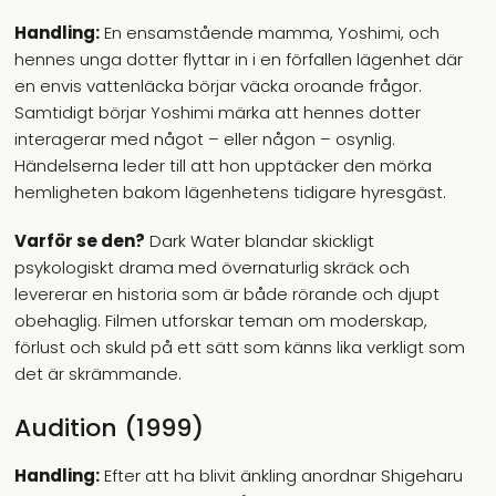
Handling:
En ensamstående mamma, Yoshimi, och
hennes unga dotter flyttar in i en förfallen lägenhet där
en envis vattenläcka börjar väcka oroande frågor.
Samtidigt börjar Yoshimi märka att hennes dotter
interagerar med något – eller någon – osynlig.
Händelserna leder till att hon upptäcker den mörka
hemligheten bakom lägenhetens tidigare hyresgäst.
Varför se den?
Dark Water blandar skickligt
psykologiskt drama med övernaturlig skräck och
levererar en historia som är både rörande och djupt
obehaglig. Filmen utforskar teman om moderskap,
förlust och skuld på ett sätt som känns lika verkligt som
det är skrämmande.
Audition (1999)
Handling:
Efter att ha blivit änkling anordnar Shigeharu