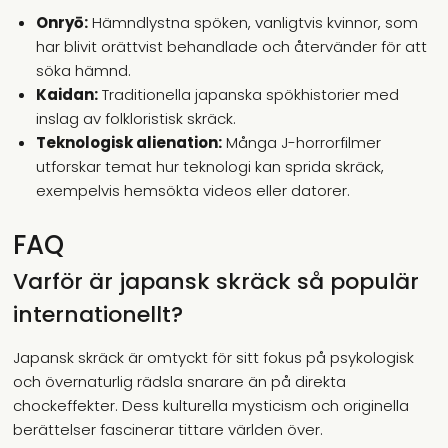
Onryō:
Hämndlystna spöken, vanligtvis kvinnor, som
har blivit orättvist behandlade och återvänder för att
söka hämnd.
Kaidan:
Traditionella japanska spökhistorier med
inslag av folkloristisk skräck.
Teknologisk alienation:
Många J-horrorfilmer
utforskar temat hur teknologi kan sprida skräck,
exempelvis hemsökta videos eller datorer.
FAQ
Varför är japansk skräck så populär
internationellt?
Japansk skräck är omtyckt för sitt fokus på psykologisk
och övernaturlig rädsla snarare än på direkta
chockeffekter. Dess kulturella mysticism och originella
berättelser fascinerar tittare världen över.