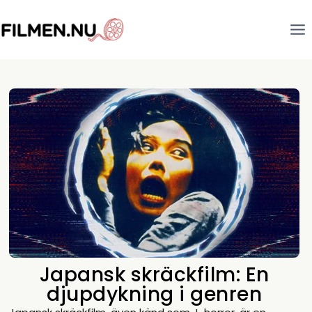
Japansk skräckfilm: En
djupdykning i genren