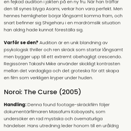
en fejkad audition i jakten på en ny fru. När han träffar
den till synes blyga Asami, verkar hon vara perfekt. Men
hennes hemligheter börjar långsamt komma fram, och
snart befinner sig Shigeharu i en mardrömslik situation
han aldrig hade kunnat föreställa sig.
Varför se den?
Audition är en unik blandning av
psykologisk thriller och ren skräck som startar långsamt
men bygger upp till ett extremt obehagligt crescendo.
Regissören Takashi Miike använder skickligt kontrasten
mellan det vardagliga och det groteska för att skapa
en film som verkligen kryper under huden.
Noroi: The Curse (2005)
Handling:
Denna found footage-skräckfilm följer
dokumentärfilmaren Masafumi Kobayashi, som
undersöker en rad mystiska och övernaturliga
händelser. Hans utredning leder honom till en uråldrig