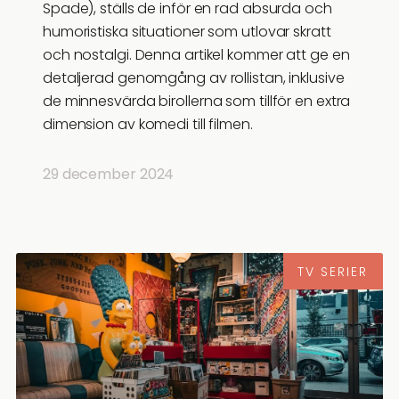
Spade), ställs de inför en rad absurda och
humoristiska situationer som utlovar skratt
och nostalgi. Denna artikel kommer att ge en
detaljerad genomgång av rollistan, inklusive
de minnesvärda birollerna som tillför en extra
dimension av komedi till filmen.
29 december 2024
TV SERIER