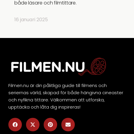
både läsare och filmtittare.
16 januari 2025
Filmen.nu är din pålitliga guide till filmens och
seriernas värld, skapad för både hängivna cineaster
och nyfikna tittare. Välkommen att utforska,
upptäcka och låta dig inspireras!