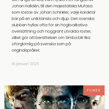
Johan Halldén, till den majestätiska Mufasa
som röstas av Johan Schinkler, varje karaktär
bär på en unik känsla och djup. Den svenska
dubben hyllas ofta för sin högkvalitativa
översättning och noggrant utvalda röster,
vilket gör att berättelsen om Simba blir lika
oförglömlig på svenska som på
originalspråket.
16 januari 2025
FILMER