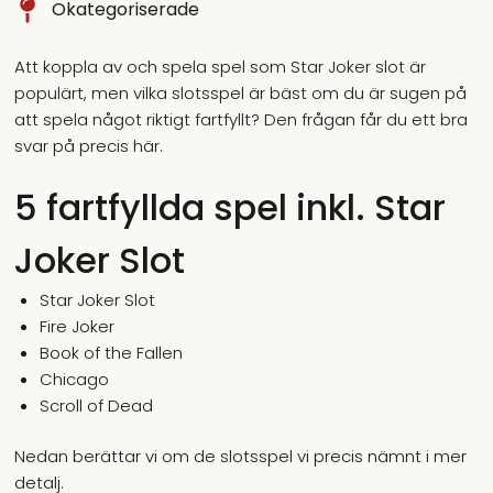
Okategoriserade
Att koppla av och spela spel som Star Joker slot är
populärt, men vilka slotsspel är bäst om du är sugen på
att spela något riktigt fartfyllt? Den frågan får du ett bra
svar på precis här.
5 fartfyllda spel inkl. Star
Joker Slot
Star Joker Slot
Fire Joker
Book of the Fallen
Chicago
Scroll of Dead
Nedan berättar vi om de slotsspel vi precis nämnt i mer
detalj.