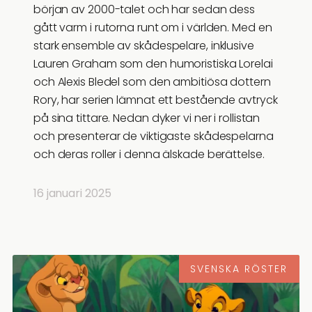
början av 2000-talet och har sedan dess
gått varm i rutorna runt om i världen. Med en
stark ensemble av skådespelare, inklusive
Lauren Graham som den humoristiska Lorelai
och Alexis Bledel som den ambitiösa dottern
Rory, har serien lämnat ett bestående avtryck
på sina tittare. Nedan dyker vi ner i rollistan
och presenterar de viktigaste skådespelarna
och deras roller i denna älskade berättelse.
16 januari 2025
SVENSKA RÖSTER