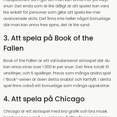
snurr. Det enda som är lite dåligt är att spelet kan vara
lite enkelt för personer som gillar att spela lite mer
avancerade slots. Det finns inte heller något bonusläge
där man kan vinna free spins, det är lite synd.
3. Att spela på Book of the
Fallen
Book of the Fallen är ett väl balanserat slotsspel där du
kan vinna strax över 1 000 kr per snurr. Det finns totalt 10
vinstlinjer, och 5 spellinjer. Precis som många andra spel
i ”Book”-serien är även detta snabbt och fartfyllt. I detta
spel finns också ett bonusläge som många uppskattar.
4. Att spela på Chicago
Chicago är ett slotsspel med bra grafik och bra musik.