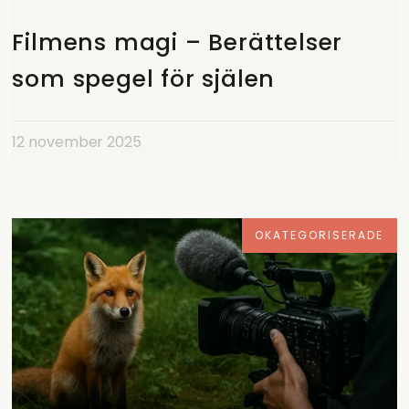
Filmens magi – Berättelser
som spegel för själen
12 november 2025
OKATEGORISERADE