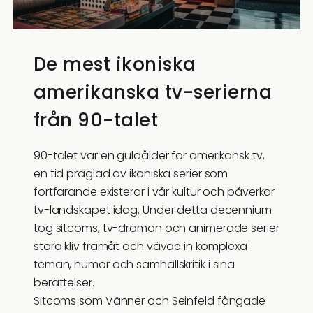
De mest ikoniska
amerikanska tv-serierna
från 90-talet
90-talet var en guldålder för amerikansk tv,
en tid präglad av ikoniska serier som
fortfarande existerar i vår kultur och påverkar
tv-landskapet idag. Under detta decennium
tog sitcoms, tv-draman och animerade serier
stora kliv framåt och vävde in komplexa
teman, humor och samhällskritik i sina
berättelser.
Sitcoms som Vänner och Seinfeld fångade