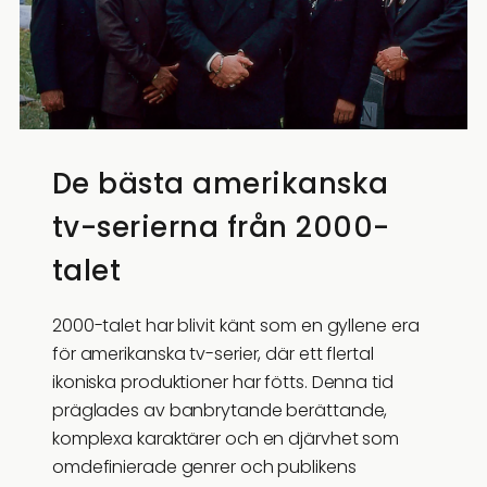
De bästa amerikanska
tv-serierna från 2000-
talet
2000-talet har blivit känt som en gyllene era
för amerikanska tv-serier, där ett flertal
ikoniska produktioner har fötts. Denna tid
präglades av banbrytande berättande,
komplexa karaktärer och en djärvhet som
omdefinierade genrer och publikens