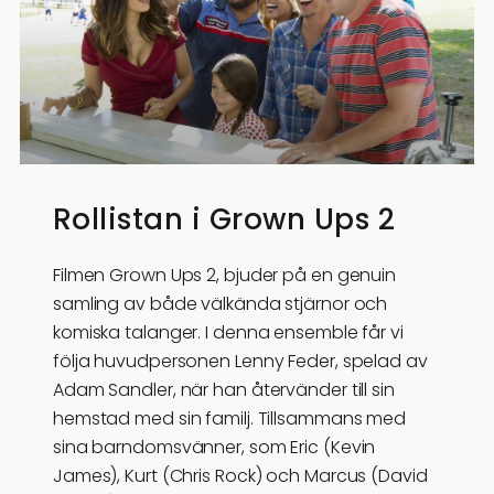
Rollistan i Grown Ups 2
Filmen Grown Ups 2, bjuder på en genuin
samling av både välkända stjärnor och
komiska talanger. I denna ensemble får vi
följa huvudpersonen Lenny Feder, spelad av
Adam Sandler, när han återvänder till sin
hemstad med sin familj. Tillsammans med
sina barndomsvänner, som Eric (Kevin
James), Kurt (Chris Rock) och Marcus (David