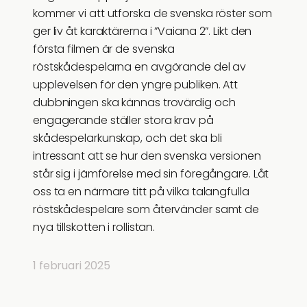
kommer vi att utforska de svenska röster som
ger liv åt karaktärerna i ”Vaiana 2”. Likt den
första filmen är de svenska
röstskådespelarna en avgörande del av
upplevelsen för den yngre publiken. Att
dubbningen ska kännas trovärdig och
engagerande ställer stora krav på
skådespelarkunskap, och det ska bli
intressant att se hur den svenska versionen
står sig i jämförelse med sin föregångare. Låt
oss ta en närmare titt på vilka talangfulla
röstskådespelare som återvänder samt de
nya tillskotten i rollistan.
1 februari 2025