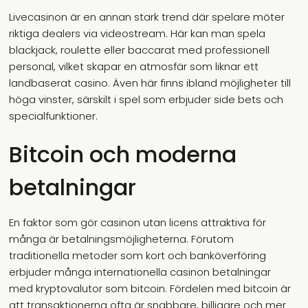
Livecasinon är en annan stark trend där spelare möter
riktiga dealers via videostream. Här kan man spela
blackjack, roulette eller baccarat med professionell
personal, vilket skapar en atmosfär som liknar ett
landbaserat casino. Även här finns ibland möjligheter till
höga vinster, särskilt i spel som erbjuder side bets och
specialfunktioner.
Bitcoin och moderna
betalningar
En faktor som gör casinon utan licens attraktiva för
många är betalningsmöjligheterna. Förutom
traditionella metoder som kort och banköverföring
erbjuder många internationella casinon betalningar
med kryptovalutor som bitcoin. Fördelen med bitcoin är
att transaktionerna ofta är snabbare, billigare och mer