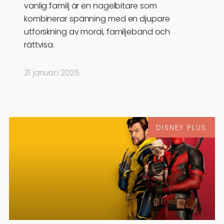
vanlig familj är en nagelbitare som
kombinerar spänning med en djupare
utforskning av moral, familjeband och
rättvisa.
31 januari 2025
DISNEY PLUS