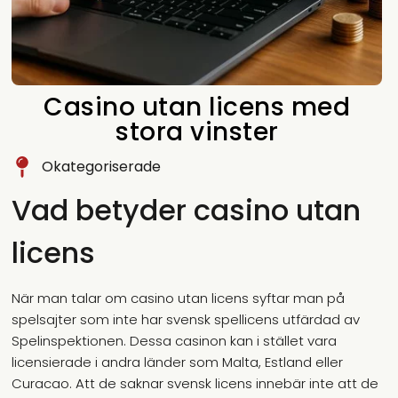
Casino utan licens med
stora vinster
Okategoriserade
Vad betyder casino utan
licens
När man talar om casino utan licens syftar man på
spelsajter som inte har svensk spellicens utfärdad av
Spelinspektionen. Dessa casinon kan i stället vara
licensierade i andra länder som Malta, Estland eller
Curacao. Att de saknar svensk licens innebär inte att de