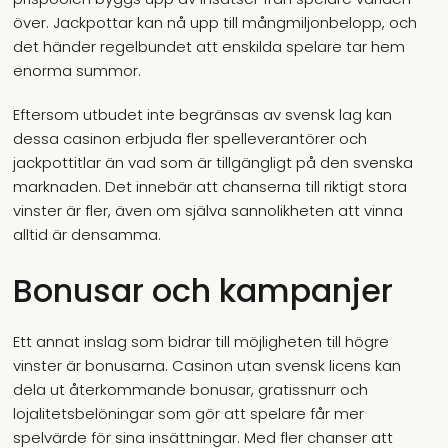
över. Jackpottar kan nå upp till mångmiljonbelopp, och
det händer regelbundet att enskilda spelare tar hem
enorma summor.
Eftersom utbudet inte begränsas av svensk lag kan
dessa casinon erbjuda fler spelleverantörer och
jackpottitlar än vad som är tillgängligt på den svenska
marknaden. Det innebär att chanserna till riktigt stora
vinster är fler, även om själva sannolikheten att vinna
alltid är densamma.
Bonusar och kampanjer
Ett annat inslag som bidrar till möjligheten till högre
vinster är bonusarna. Casinon utan svensk licens kan
dela ut återkommande bonusar, gratissnurr och
lojalitetsbelöningar som gör att spelare får mer
spelvärde för sina insättningar. Med fler chanser att