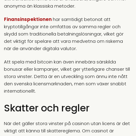
anonyma än klassiska metoder.
Finansinspektionen
har samtidigt betonat att
kryptotillgångar inte omfattas av samma regler och
skydd som traditionella betalningslösningar, vilket gör
det viktigt för spelare att vara medvetna om riskerna
när de använder digitala valutor.
Att spela med bitcoin kan även innebära särskilda
bonusar eller kampanjer, vilket ger ytterligare chanser till
stora vinster. Detta är en utveckling som ännu inte nått
den svenska licensmarknaden, men som växer snabbt
internationellt.
Skatter och regler
När det gäller stora vinster på casinon utan licens är det
viktigt att känna till skattereglerna. Om casinot är