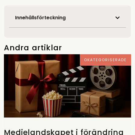
Innehållsförteckning
Andra artiklar
OKATEGORISERADE
Medielandskapet i förändring