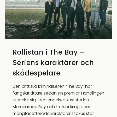
Rollistan i The Bay –
Seriens karaktärer och
skådespelare
Den brittiska kriminalserien ”The Bay” har
fängslat tittare sedan sin premiär. Handlingen
utspelar sig i den engelska kuststaden
Morecambe Bay och kretsar kring dess
mångfacetterade karaktärer. I fokus står