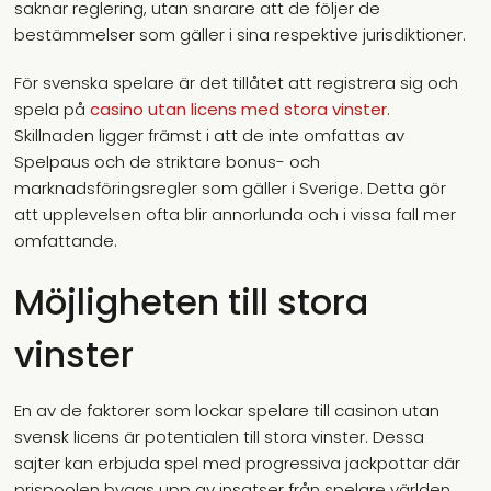
saknar reglering, utan snarare att de följer de
bestämmelser som gäller i sina respektive jurisdiktioner.
För svenska spelare är det tillåtet att registrera sig och
spela på
casino utan licens med stora vinster
.
Skillnaden ligger främst i att de inte omfattas av
Spelpaus och de striktare bonus- och
marknadsföringsregler som gäller i Sverige. Detta gör
att upplevelsen ofta blir annorlunda och i vissa fall mer
omfattande.
Möjligheten till stora
vinster
En av de faktorer som lockar spelare till casinon utan
svensk licens är potentialen till stora vinster. Dessa
sajter kan erbjuda spel med progressiva jackpottar där
prispoolen byggs upp av insatser från spelare världen