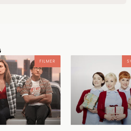
G
FILMER
S