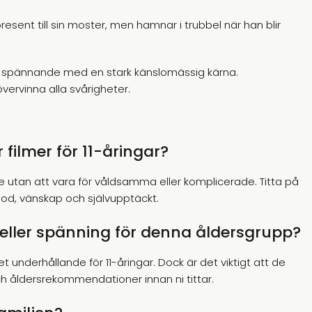
sent till sin moster, men hamnar i trubbel när han blir
h spännande med en stark känslomässig kärna.
ervinna alla svårigheter.
filmer för 11-åringar?
 utan att vara för våldsamma eller komplicerade. Titta på
mod, vänskap och självupptäckt.
n eller spänning för denna åldersgrupp?
 underhållande för 11-åringar. Dock är det viktigt att de
och åldersrekommendationer innan ni tittar.