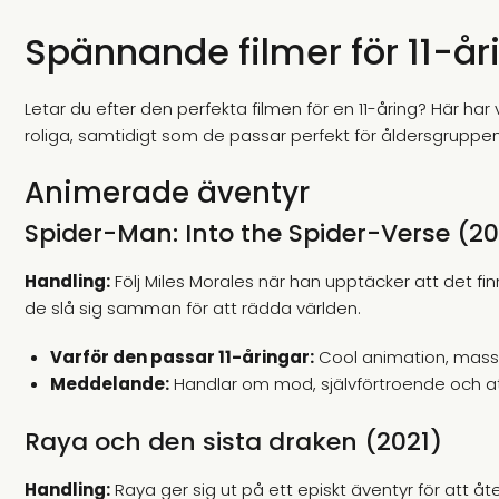
Spännande filmer för 11-år
Letar du efter den perfekta filmen för en 11-åring? Här h
roliga, samtidigt som de passar perfekt för åldersgruppen.
Animerade äventyr
Spider-Man: Into the Spider-Verse (20
Handling:
Följ Miles Morales när han upptäcker att det fi
de slå sig samman för att rädda världen.
Varför den passar 11-åringar:
Cool animation, mass
Meddelande:
Handlar om mod, självförtroende och att 
Raya och den sista draken (2021)
Handling:
Raya ger sig ut på ett episkt äventyr för att åter