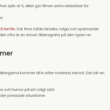
an själv är 11, vilket gör filmen extra relaterbar för
a.
å Netflix
. Där finns både lärorika, roliga och spännande
det ofta är en annan åldersgräns på den typen av
lmer
ingarna kommer till liv efter mörkrets inbrott. Det blir en
i och humor på ett roligt sätt.
der pressade situationer.