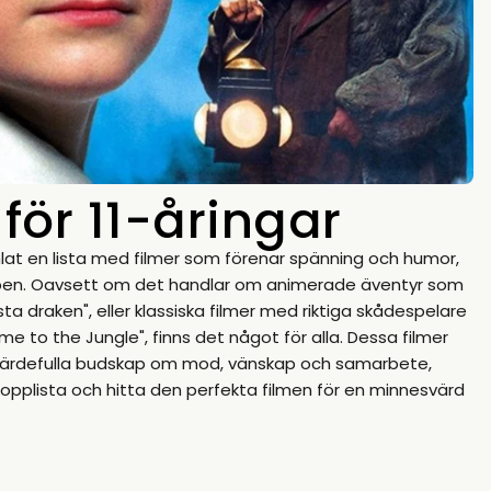
för 11-åringar
amlat en lista med filmer som förenar spänning och humor,
ppen. Oavsett om det handlar om animerade äventyr som
a draken", eller klassiska filmer med riktiga skådespelare
e to the Jungle", finns det något för alla. Dessa filmer
g värdefulla budskap om mod, vänskap och samarbete,
r topplista och hitta den perfekta filmen för en minnesvärd