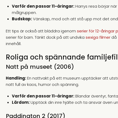
Varför den passar 11-åringar:
Harrys resa börjar när h
målgruppen.
Budskap:
Vänskap, mod och att stå upp mot det ond
Ett tips är också att bläddra igenom
serier för 12-åringar p
serier för barn. Tänkt dock på att undvika
sexiga filmer
då 
innehåll.
Roliga och spännande familjefi
Natt på museet (2006)
Handling:
En nattvakt på ett museum upptäcker att utställn
natt full av kaos, humor och spänning.
Varför den passar 11-åringar:
Blandar äventyr, fantas
Lärdom:
Upptäck din inre hjälte och ta ansvar även un
Paddington 2 (2017)