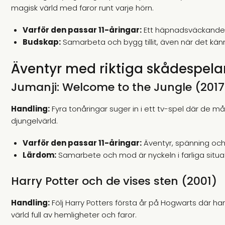
magisk värld med faror runt varje hörn.
Varför den passar 11-åringar:
Ett häpnadsväckande a
Budskap:
Samarbeta och bygg tillit, även när det känn
Äventyr med riktiga skådespela
Jumanji: Welcome to the Jungle (2017
Handling:
Fyra tonåringar suger in i ett tv-spel där de må
djungelvärld.
Varför den passar 11-åringar:
Äventyr, spänning och 
Lärdom:
Samarbete och mod är nyckeln i farliga situat
Harry Potter och de vises sten (2001)
Handling:
Följ Harry Potters första år på Hogwarts där han
värld full av hemligheter och faror.