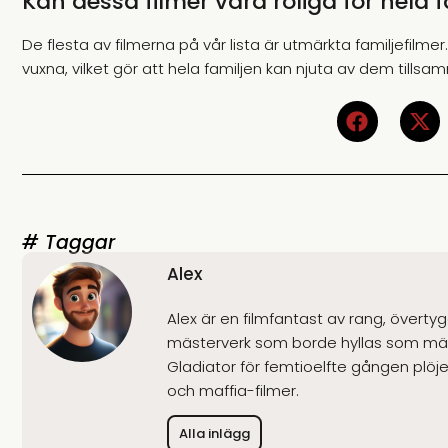
Kan dessa filmer vara roliga för hela 
De flesta av filmerna på vår lista är utmärkta familjefilm
vuxna, vilket gör att hela familjen kan njuta av dem tillsa
# Taggar
Alex
Alex är en filmfantast av rang, överty
mästerverk som borde hyllas som mäns
Gladiator för femtioelfte gången plöjer 
och maffia-filmer.
Alla inlägg