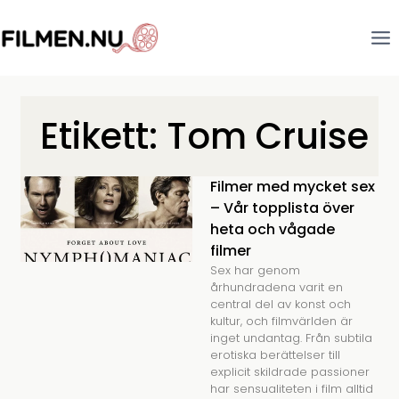
Etikett: Tom Cruise
Filmer med mycket sex
– Vår topplista över
heta och vågade
filmer
Sex har genom
århundradena varit en
central del av konst och
kultur, och filmvärlden är
inget undantag. Från subtila
erotiska berättelser till
explicit skildrade passioner
har sensualiteten i film alltid