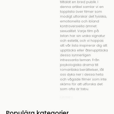
tilltalat en bred publik. I
denna artikel samlar vi en
topplista över filmer som
modigt utforskar det fysiska,
emotionella och ibland
kontroversiella ämnet
sexualitet. Varje film på
listan har sin unika signatur
och estetik, och vi hoppas
att vår lista inspirerar dig att
upptäcka eller återupptäcka
dessa synnerligen
intressanta teman. Från
psykologiska drama till
romantiska berättelser, låt
oss dyka ner i dessa heta
och vågade filmer som inte
skäms för att utforska det
som ofta är tabu.
Läs mer »
Populära kategorier