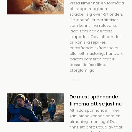
Vissa filmer har en förmåga
att skapa magi som
sträcker sig över årtionden.
De innehåller berättelser
som känns lika relevanta
idag som när de först
skapades. Oavsett om det
är ikoniska repliker,
enastående skådespeleri
eller ett mästerligt hantverk
bakom kameran, förblir
dessa tidlösa filmer
oförglömliga.
Läs mer »
De mest spännande
filmerna att se just nu
Att hitta spännande filmer
kan ibland kännas som en
utmaning, men lugn! Det
finns ett brett utbud av titlar