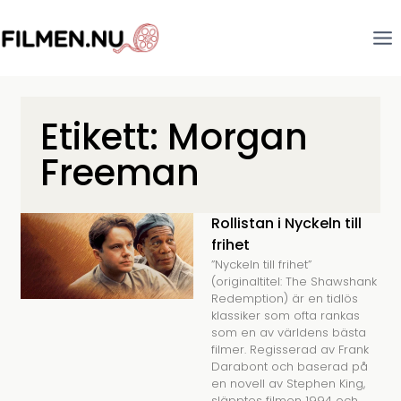
Etikett: Morgan
Freeman
Rollistan i Nyckeln till
frihet
”Nyckeln till frihet”
(originaltitel: The Shawshank
Redemption) är en tidlös
klassiker som ofta rankas
som en av världens bästa
filmer. Regisserad av Frank
Darabont och baserad på
en novell av Stephen King,
släpptes filmen 1994 och