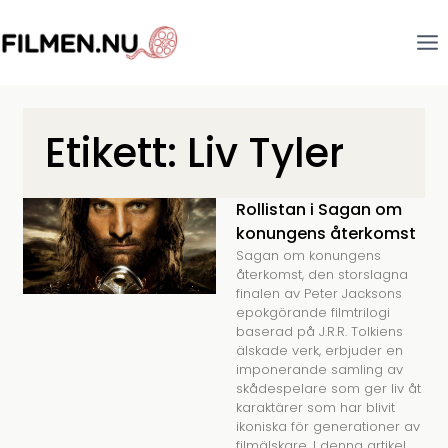
Etikett: Liv Tyler
Rollistan i Sagan om
konungens återkomst
Sagan om konungens
återkomst, den storslagna
finalen av Peter Jacksons
epokgörande filmtrilogi
baserad på J.R.R. Tolkiens
älskade verk, erbjuder en
imponerande samling av
skådespelare som ger liv åt
karaktärer som har blivit
ikoniska för generationer av
filmälskare. I denna artikel