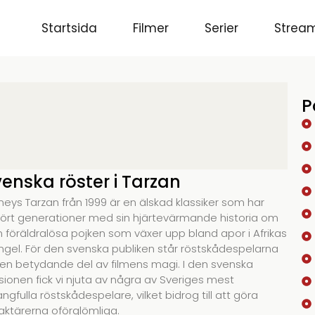
Startsida
Filmer
Serier
Stream
P
enska röster i Tarzan
neys Tarzan från 1999 är en älskad klassiker som har
ört generationer med sin hjärtevärmande historia om
 föräldralösa pojken som växer upp bland apor i Afrikas
ngel. För den svenska publiken står röstskådespelarna
 en betydande del av filmens magi. I den svenska
sionen fick vi njuta av några av Sveriges mest
angfulla röstskådespelare, vilket bidrog till att göra
aktärerna oförglömliga.