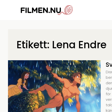
Etikett: Lena Endre
Sv
Dis
ber
den
dju
för
ver
tal
kar