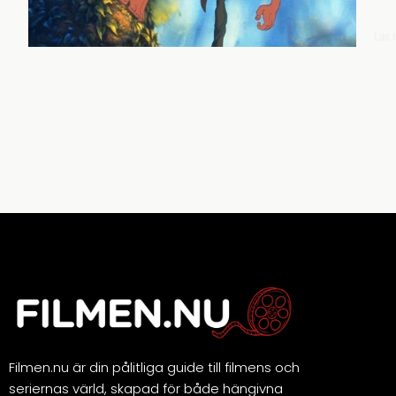
Läs 
Filmen.nu är din pålitliga guide till filmens och
seriernas värld, skapad för både hängivna