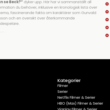
n se Beck?”
dyker upp. Här har vi sammanställt all
ormation du behöver, inklusive en kronologisk lista över
merna, fascinerande fakta om karaktärer som Gunvald
sson och en översikt över återkommande
despelare.
mer »
Kategorier
Filmer
Serier
Netflix Filmer & Serier
HBO (Max) Filmer & Serier
Viaplay Filmer & Serier