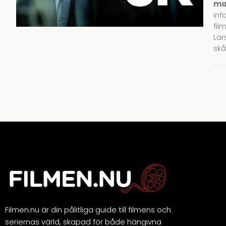
ma
inf
fil
Lar
skå
Läs 
Filmen.nu är din pålitliga guide till filmens och
seriernas värld, skapad för både hängivna