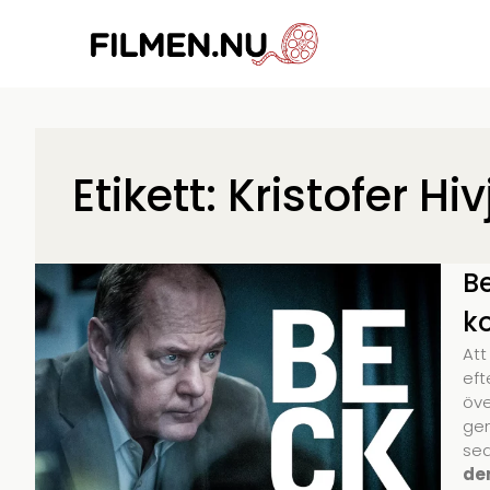
Etikett: Kristofer Hiv
B
k
Att
eft
öve
gen
sed
de