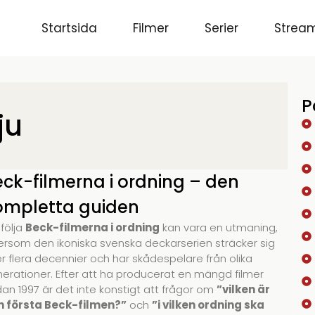
Startsida
Filmer
Serier
Stream
P
ju
eck-filmerna i ordning – den
ompletta guiden
 följa
Beck-filmerna i ordning
kan vara en utmaning,
ersom den ikoniska svenska deckarserien sträcker sig
r flera decennier och har skådespelare från olika
erationer. Efter att ha producerat en mängd filmer
an 1997 är det inte konstigt att frågor om
”vilken är
n första Beck-filmen?”
och
”i vilken ordning ska