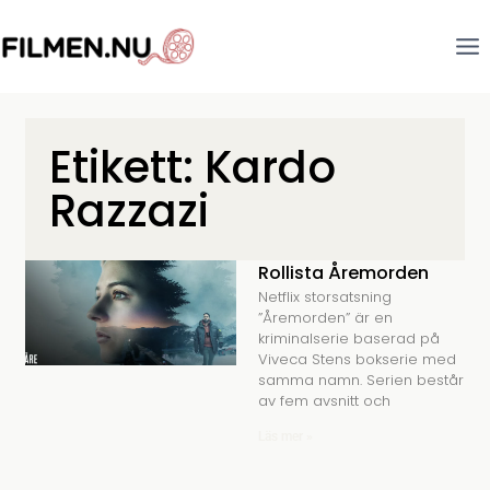
Etikett: Kardo
Razzazi
Rollista Åremorden
Netflix storsatsning
”Åremorden” är en
kriminalserie baserad på
Viveca Stens bokserie med
samma namn. Serien består
av fem avsnitt och
Läs mer »