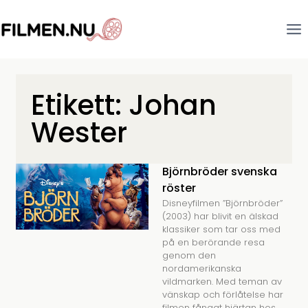
Etikett: Johan
Wester
Björnbröder svenska
röster
Disneyfilmen ”Björnbröder”
(2003) har blivit en älskad
klassiker som tar oss med
på en berörande resa
genom den
nordamerikanska
vildmarken. Med teman av
vänskap och förlåtelse har
filmen fångat hjärtan hos