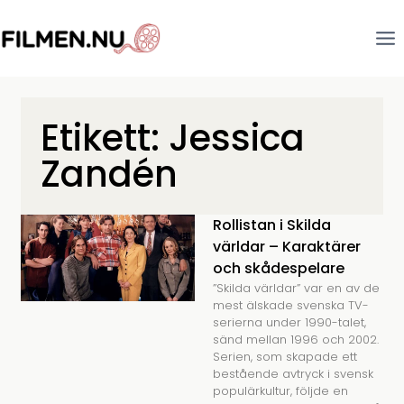
Etikett: Jessica
Zandén
Rollistan i Skilda
världar – Karaktärer
och skådespelare
”Skilda världar” var en av de
mest älskade svenska TV-
serierna under 1990-talet,
sänd mellan 1996 och 2002.
Serien, som skapade ett
bestående avtryck i svensk
populärkultur, följde en