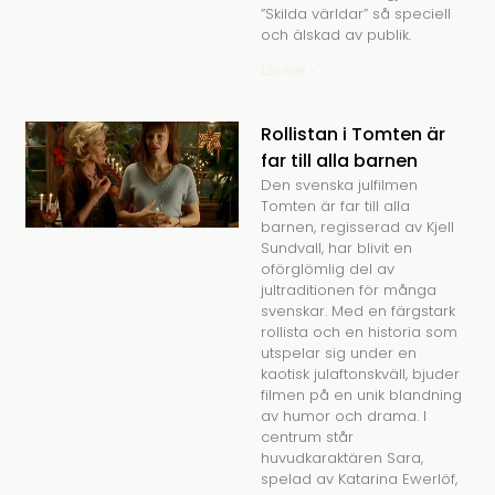
”Skilda världar” så speciell
och älskad av publik.
Läs mer »
Rollistan i Tomten är
far till alla barnen
Den svenska julfilmen
Tomten är far till alla
barnen, regisserad av Kjell
Sundvall, har blivit en
oförglömlig del av
jultraditionen för många
svenskar. Med en färgstark
rollista och en historia som
utspelar sig under en
kaotisk julaftonskväll, bjuder
filmen på en unik blandning
av humor och drama. I
centrum står
huvudkaraktären Sara,
spelad av Katarina Ewerlöf,