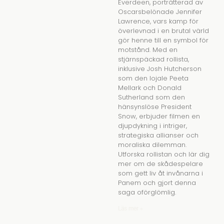
Everdeen, porträtterad av
Oscarsbelönade Jennifer
Lawrence, vars kamp för
överlevnad i en brutal värld
gör henne till en symbol för
motstånd. Med en
stjärnspäckad rollista,
inklusive Josh Hutcherson
som den lojale Peeta
Mellark och Donald
Sutherland som den
hänsynslöse President
Snow, erbjuder filmen en
djupdykning i intriger,
strategiska allianser och
moraliska dilemman.
Utforska rollistan och lär dig
mer om de skådespelare
som gett liv åt invånarna i
Panem och gjort denna
saga oförglömlig.
Läs mer »