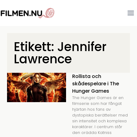
Etikett: Jennifer
Lawrence
Rollista och
skådespelare i The
Hunger Games
The Hunger Games är en
filmserie som har fångat
hjärtan hos fans av
dystopiska berättelser med
sin intensitet och komplexa
karaktärer. I centrum står
den orädda Katniss