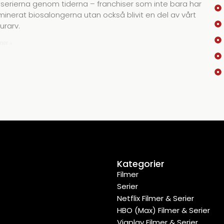
mserierna genom tiderna – franchiser som inte bara har
inerat biosalongerna utan också blivit en del av vårt
turarv.
mer »
Kategorier
Filmer
Serier
Netflix Filmer & Serier
HBO (Max) Filmer & Serier
Viaplay Filmer & Serier