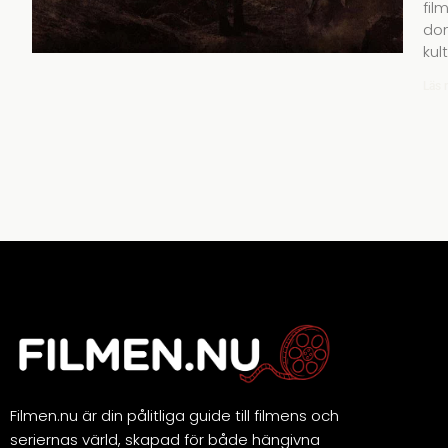
fil
dom
kul
Läs 
Filmen.nu är din pålitliga guide till filmens och
seriernas värld, skapad för både hängivna