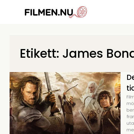
Etikett: James Bon
D
t
Fil
möj
ber
fra
uta
med