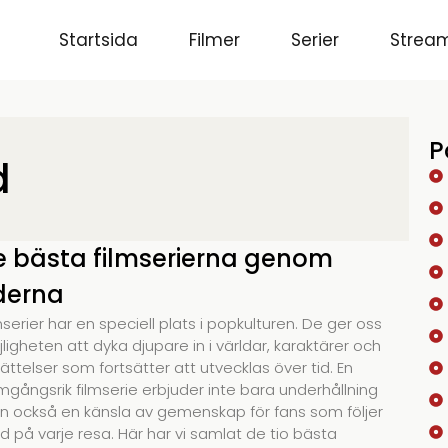
Startsida
Filmer
Serier
Stream
P
d
e bästa filmserierna genom
iderna
mserier har en speciell plats i popkulturen. De ger oss
ligheten att dyka djupare in i världar, karaktärer och
ättelser som fortsätter att utvecklas över tid. En
mgångsrik filmserie erbjuder inte bara underhållning
n också en känsla av gemenskap för fans som följer
 på varje resa. Här har vi samlat de tio bästa