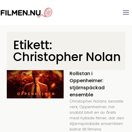
Etikett:
Christopher Nolan
Rollistan i
Oppenheimer:
stjärnspäckad
ensemble
Christopher Nolans senaste
verk, Oppenheimer, har
snabbt blivit en av årets
mest hyllade filmer, där den
stjärnspäckade ensemblen
bidrar till filmens