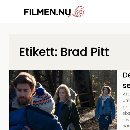
Etikett: Brad Pitt
D
se
Att
utm
gar
skä
mys
sam