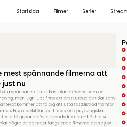
Startsida
Filmer
Serier
Stream
P
e mest spännande filmerna att
 just nu
 hitta spännande filmer kan ibland kännas som en
aning, men lugn! Det finns ett brett utbud av titlar som
anterat kommer att få dig att sitta fastklistrad framför
rmen. Från nervkittlande thrillers och psykologiska
terier till gripande överlevnadsdraman – här har vi
lat några av de mest fängslande filmerna att se just