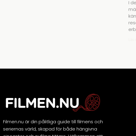
I d
mäs
kän
res
erb
Läs 
Filmen.nu är din pålitliga guide till filmens och
seriernas värld, skapad för både hängivna