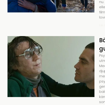
nu.
ell
fil
lov
Läs 
Bä
gu
Psy
utm
Med
dju
med
psy
gen
bal
kän
som