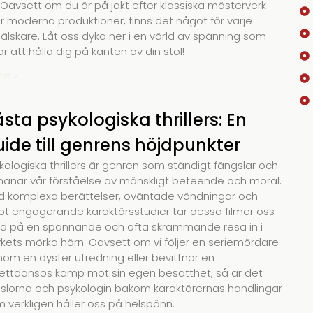
 Oavsett om du är på jakt efter klassiska mästerverk
er moderna produktioner, finns det något för varje
mälskare. Låt oss dyka ner i en värld av spänning som
ar att hålla dig på kanten av din stol!
mer »
sta psykologiska thrillers: En
ide till genrens höjdpunkter
kologiska thrillers är genren som ständigt fängslar och
anar vår förståelse av mänskligt beteende och moral.
 komplexa berättelser, oväntade vändningar och
pt engagerande karaktärsstudier tar dessa filmer oss
 på en spännande och ofta skrämmande resa in i
kets mörka hörn. Oavsett om vi följer en seriemördare
om en dyster utredning eller bevittnar en
ettdansös kamp mot sin egen besatthet, så är det
slorna och psykologin bakom karaktärernas handlingar
 verkligen håller oss på helspänn.