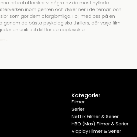
enna artikel utforskar vi några av de mest hyllade
terverken inom genren och dyker ner i de teman och
slor som gör dem oförglömliga. Följ med oss på en
a genom de bästa psykologiska thrillers, där varje film
juder en unik och kittlande upplevelse.
mer »
Kategorier
Filmer
Serier
Netflix Filmer & Serier
HBO (Max) Filmer & Serier
Viaplay Filmer & Serier