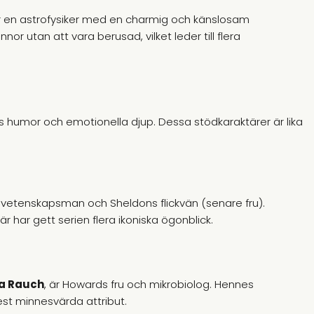
är en astrofysiker med en charmig och känslosam
nor utan att vara berusad, vilket leder till flera
iens humor och emotionella djup. Dessa stödkaraktärer är lika
ovetenskapsman och Sheldons flickvän (senare fru).
r har gett serien flera ikoniska ögonblick.
a Rauch
, är Howards fru och mikrobiolog. Hennes
st minnesvärda attribut.