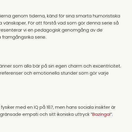
ierna genom tiderna, känd för sina smarta humoristiska
 vänskaper. För att förstå vad som gör denna serie så
an presenterar vi en pedagogisk genomgång av de
framgångsrika serie.
änner som alla bär på sin egen charm och excentricitet.
rreferenser och emotionella stunder som gör varje
k fysiker med en IQ på 187, men hans sociala insikter är
begränsade empati och sitt ikoniska uttryck ”
Bazinga
!”.