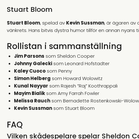
Stuart Bloom
Stuart Bloom
, spelad av
Kevin Sussman
, är ägaren av 
vänkrets. Hans bitvis dystra humor tillför en annan nyans til
Rollistan i sammanställning
Jim Parsons
som Sheldon Cooper
Johnny Galecki
som Leonard Hofstadter
Kaley Cuoco
som Penny
Simon Helberg
som Howard Wolowitz
Kunal Nayyar
som Rajesh ”Raj” Koothrappali
Mayim Bialik
som Amy Farrah Fowler
Melissa Rauch
som Bernadette Rostenkowski-Wolowi
Kevin Sussman
som Stuart Bloom
FAQ
Vilken skådespelare spelar Sheldon C