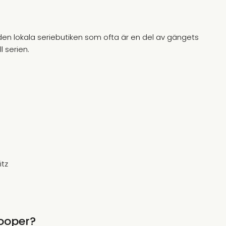
den lokala seriebutiken som ofta är en del av gängets
l serien.
tz
ooper?