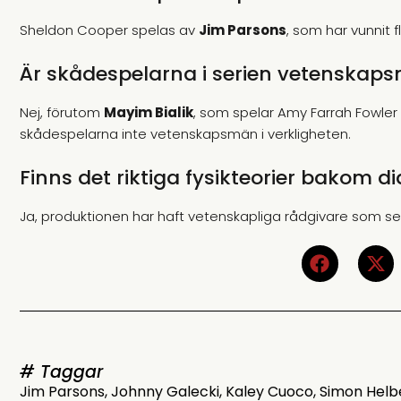
Sheldon Cooper spelas av
Jim Parsons
, som har vunnit fl
Är skådespelarna i serien vetenskaps
Nej, förutom
Mayim Bialik
, som spelar Amy Farrah Fowle
skådespelarna inte vetenskapsmän i verkligheten.
Finns det riktiga fysikteorier bakom di
Ja, produktionen har haft vetenskapliga rådgivare som ser t
# Taggar
Jim Parsons
,
Johnny Galecki
,
Kaley Cuoco
,
Simon Helb