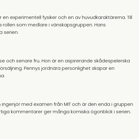
är en experimentell fysiker och en av huvudkaraktärerna. Till
ofta rollen som medlare i vänskapsgruppen. Hans
a serien.
esse och senare fru. Hon är en aspirerande skådespelerska
 försäljning. Pennys jordnära personlighet skapar en
na.
en ingenjör med examen från MIT och är den enda i gruppen
irtiga kommentarer ger många komiska ögonblick i serien.