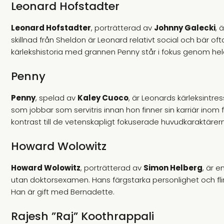
Leonard Hofstadter
Leonard Hofstadter
, porträtterad av
Johnny Galecki
, 
skillnad från Sheldon är Leonard relativt social och bär 
kärlekshistoria med grannen Penny står i fokus genom hel
Penny
Penny
, spelad av
Kaley Cuoco
, är Leonards kärleksintr
som jobbar som servitris innan hon finner sin karriär inom
kontrast till de vetenskapligt fokuserade huvudkaraktärer
Howard Wolowitz
Howard Wolowitz
, porträtterad av
Simon Helberg
, är 
utan doktorsexamen. Hans färgstarka personlighet och fl
Han är gift med Bernadette.
Rajesh ”Raj” Koothrappali