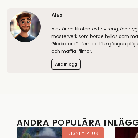
Alex
Alex är en filmfantast av rang, överty
mästerverk som borde hyllas som mäns
Gladiator för femtioelfte gången plöjer 
och maffia-filmer.
Alla inlägg
ANDRA POPULÄRA INLÄG
DISNEY PLUS