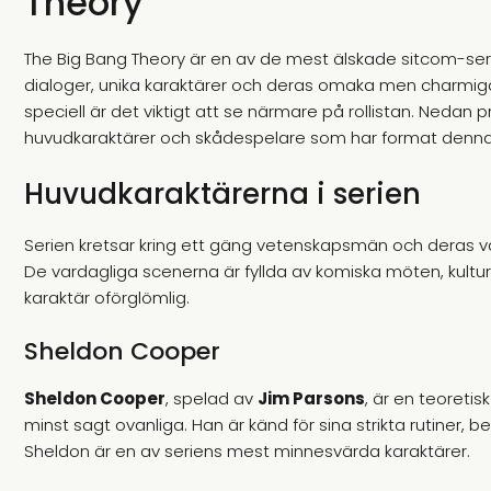
Theory
The Big Bang Theory är en av de mest älskade sitcom-ser
dialoger, unika karaktärer och deras omaka men charmiga
speciell är det viktigt att se närmare på rollistan. Ned
huvudkaraktärer och skådespelare som har format denna 
Huvudkaraktärerna i serien
Serien kretsar kring ett gäng vetenskapsmän och deras v
De vardagliga scenerna är fyllda av komiska möten, kultu
karaktär oförglömlig.
Sheldon Cooper
Sheldon Cooper
, spelad av
Jim Parsons
, är en teoretis
minst sagt ovanliga. Han är känd för sina strikta rutiner, 
Sheldon är en av seriens mest minnesvärda karaktärer.