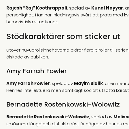
Rajesh ”Raj” Koothrappali
, spelad av
Kunal Nayyar
, 
personlighet. Han har inledningsvis svårt att prata med kvin
humoristiska situationer.
Stödkaraktärer som sticker ut
Utöver huvudrollsinnehavarna bidrar flera biroller till ser
älskade av publiken.
Amy Farrah Fowler
Amy Farrah Fowler
, spelad av
Mayim Bialik
, är en neur
Hennes intellektuella men samtidigt socialt utsatta karaktä
Bernadette Rostenkowski-Wolowitz
Bernadette Rostenkowski-Wolowitz
, spelad av
Meliss
småvuxna längd och distinkta röst är några av hennes me