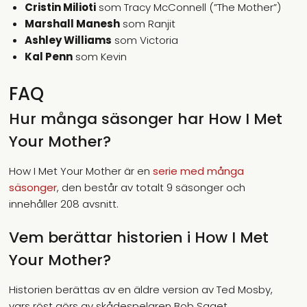
Cristin Milioti
som Tracy McConnell (”The Mother”)
Marshall Manesh
som Ranjit
Ashley Williams
som Victoria
Kal Penn
som Kevin
FAQ
Hur många säsonger har How I Met
Your Mother?
How I Met Your Mother är en
serie med många
säsonger
, den består av totalt 9 säsonger och
innehåller 208 avsnitt.
Vem berättar historien i How I Met
Your Mother?
Historien berättas av en äldre version av Ted Mosby,
vars röst görs av skådespelaren Bob Saget.