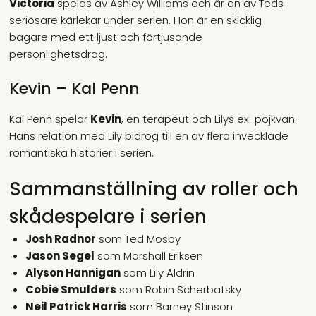
Victoria
spelas av Ashley Williams och är en av Teds
seriösare kärlekar under serien. Hon är en skicklig
bagare med ett ljust och förtjusande
personlighetsdrag.
Kevin – Kal Penn
Kal Penn spelar
Kevin
, en terapeut och Lilys ex-pojkvän.
Hans relation med Lily bidrog till en av flera invecklade
romantiska historier i serien.
Sammanställning av roller och
skådespelare i serien
Josh Radnor
som Ted Mosby
Jason Segel
som Marshall Eriksen
Alyson Hannigan
som Lily Aldrin
Cobie Smulders
som Robin Scherbatsky
Neil Patrick Harris
som Barney Stinson