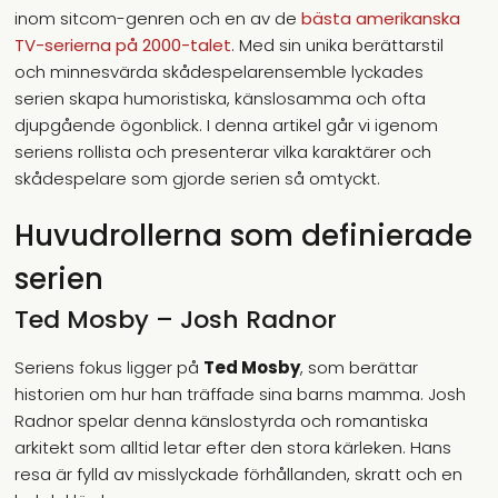
inom sitcom-genren och en av de
bästa amerikanska
TV-serierna på 2000-talet
. Med sin unika berättarstil
och minnesvärda skådespelarensemble lyckades
serien skapa humoristiska, känslosamma och ofta
djupgående ögonblick. I denna artikel går vi igenom
seriens rollista och presenterar vilka karaktärer och
skådespelare som gjorde serien så omtyckt.
Huvudrollerna som definierade
serien
Ted Mosby – Josh Radnor
Seriens fokus ligger på
Ted Mosby
, som berättar
historien om hur han träffade sina barns mamma. Josh
Radnor spelar denna känslostyrda och romantiska
arkitekt som alltid letar efter den stora kärleken. Hans
resa är fylld av misslyckade förhållanden, skratt och en