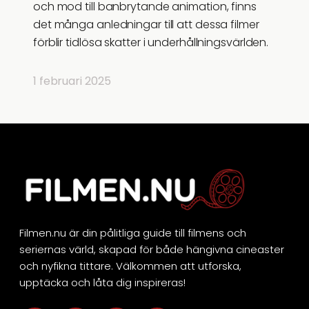
och mod till banbrytande animation, finns
det många anledningar till att dessa filmer
förblir tidlösa skatter i underhållningsvärlden.
1 februari 2025
Filmen.nu är din pålitliga guide till filmens och
seriernas värld, skapad för både hängivna cineaster
och nyfikna tittare. Välkommen att utforska,
upptäcka och låta dig inspireras!