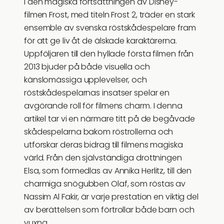
I den magiska fortsättningen av Disney-
filmen Frost, med titeln Frost 2, träder en stark
ensemble av svenska röstskådespelare fram
för att ge liv åt de älskade karaktärerna.
Uppföljaren till den hyllade första filmen från
2013 bjuder på både visuella och
känslomässiga upplevelser, och
röstskådespelarnas insatser spelar en
avgörande roll för filmens charm. I denna
artikel tar vi en närmare titt på de begåvade
skådespelarna bakom röstrollerna och
utforskar deras bidrag till filmens magiska
värld. Från den självständiga drottningen
Elsa, som förmedlas av Annika Herlitz, till den
charmiga snögubben Olaf, som röstas av
Nassim Al Fakir, är varje prestation en viktig del
av berättelsen som förtrollar både barn och
vuxna.