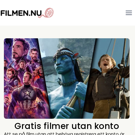
Gratis filmer utan konto
Att se på film utan att behöva registrera ett konto är