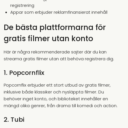
registrering
Appar som erbjuder reklamfinansierat innehåll
De bästa plattformarna för
gratis filmer utan konto
Här är några rekommenderade sajter där du kan
streama gratis filmer utan att behöva registrera dig.
1. Popcornflix
Popcornflix erbjuder ett stort utbud av gratis filmer,
inklusive både klassiker och nysläppta filmer. Du
behöver inget konto, och biblioteket innehåller en
mängd olika genrer, från drama till komedi och action.
2. Tubi