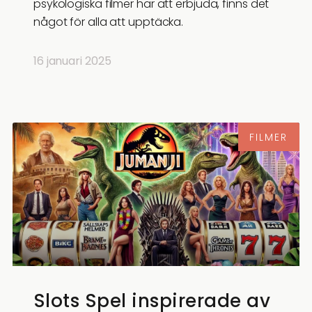
psykologiska filmer har att erbjuda, finns det
något för alla att upptäcka.
16 januari 2025
FILMER
Slots Spel inspirerade av