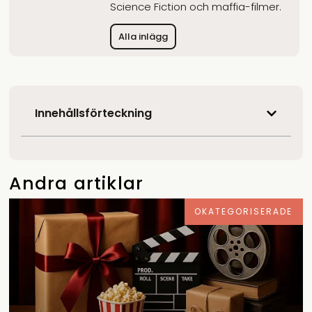
Science Fiction och maffia-filmer.
Alla inlägg
Innehållsförteckning
Andra artiklar
OKATEGORISERADE