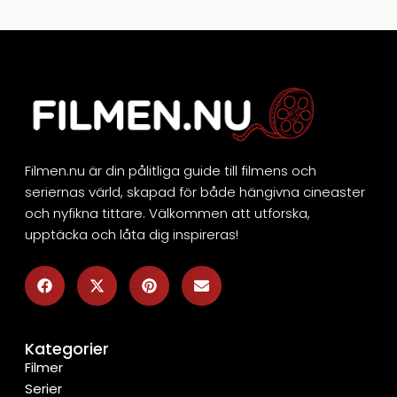
Filmen.nu är din pålitliga guide till filmens och
seriernas värld, skapad för både hängivna cineaster
och nyfikna tittare. Välkommen att utforska,
upptäcka och låta dig inspireras!
Kategorier
Filmer
Serier