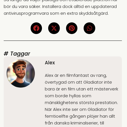
bör du vara säker. Installera dock alltid en uppdaterad
antivirusprogramvara som en extra skyddsåtgärd.
# Taggar
Alex
Alex är en filmfantast av rang,
övertygad om att Gladiator inte
bara är en film utan ett mästerverk
som borde hyllas som
mänsklighetens största prestation.
När Alex inte ser om Gladiator för
femtioelfte gången plöjer han allt
från danska kriminalserier, till