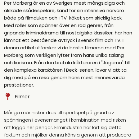
Per Morberg är en av Sveriges mest mångsidiga och
älskade skådespelare, känd för sin intensiva närvaro
både på filmduken och i TV-köket som skicklig kock.
Med roller som spänner över en rad genrer, från
gripande kriminaldrama till nostalgiska klassiker, har han
lämnat ett bestående avtryck i svensk film och TV. I
denna artikel utforskar vi de bästa filmerna med Per
Morberg som verkligen lyfter fram hans unika talang
och karisma. Från den brutala kåkfararen i "Jägarna" till
den komplexa karaktären i Beck-serien, lovar vi att ta
dig med på en resa genom hans mest minnesvärda
prestationer.
Filmer
Många människor dras till sportspel på grund av
spänningen i evenemanget i kombination med risken
att lägga ner pengar. Filmindustrin har lärt sig detta
faktum och mjölkar denna känsla genom att producera