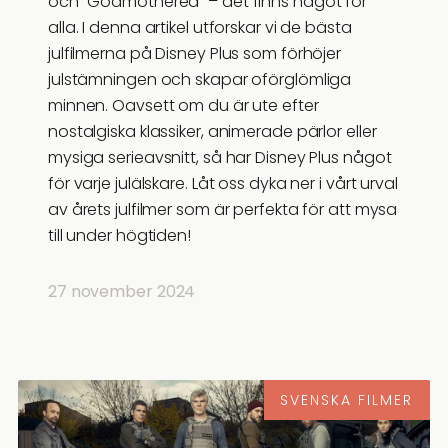
och “Godmothered” – det finns något för
alla. I denna artikel utforskar vi de bästa
julfilmerna på Disney Plus som förhöjer
julstämningen och skapar oförglömliga
minnen. Oavsett om du är ute efter
nostalgiska klassiker, animerade pärlor eller
mysiga serieavsnitt, så har Disney Plus något
för varje julälskare. Låt oss dyka ner i vårt urval
av årets julfilmer som är perfekta för att mysa
till under högtiden!
27 november 2024
SVENSKA FILMER