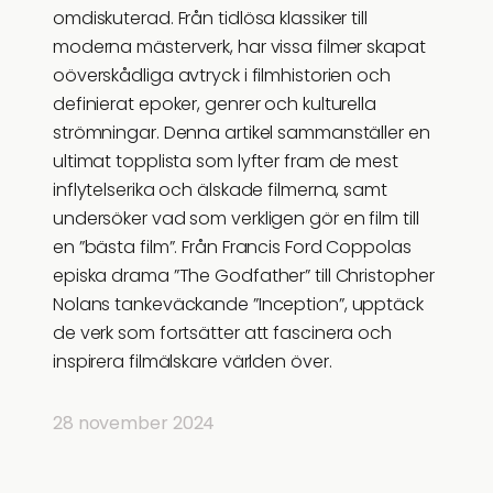
omdiskuterad. Från tidlösa klassiker till
moderna mästerverk, har vissa filmer skapat
oöverskådliga avtryck i filmhistorien och
definierat epoker, genrer och kulturella
strömningar. Denna artikel sammanställer en
ultimat topplista som lyfter fram de mest
inflytelserika och älskade filmerna, samt
undersöker vad som verkligen gör en film till
en ”bästa film”. Från Francis Ford Coppolas
episka drama ”The Godfather” till Christopher
Nolans tankeväckande ”Inception”, upptäck
de verk som fortsätter att fascinera och
inspirera filmälskare världen över.
28 november 2024