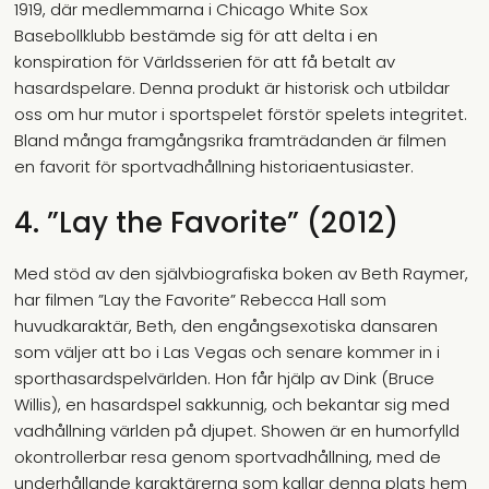
1919, där medlemmarna i Chicago White Sox
Basebollklubb bestämde sig för att delta i en
konspiration för Världsserien för att få betalt av
hasardspelare. Denna produkt är historisk och utbildar
oss om hur mutor i sportspelet förstör spelets integritet.
Bland många framgångsrika framträdanden är filmen
en favorit för sportvadhållning historiaentusiaster.
4. ”Lay the Favorite” (2012)
Med stöd av den självbiografiska boken av Beth Raymer,
har filmen ”Lay the Favorite” Rebecca Hall som
huvudkaraktär, Beth, den engångsexotiska dansaren
som väljer att bo i Las Vegas och senare kommer in i
sporthasardspelvärlden. Hon får hjälp av Dink (Bruce
Willis), en hasardspel sakkunnig, och bekantar sig med
vadhållning världen på djupet. Showen är en humorfylld
okontrollerbar resa genom sportvadhållning, med de
underhållande karaktärerna som kallar denna plats hem