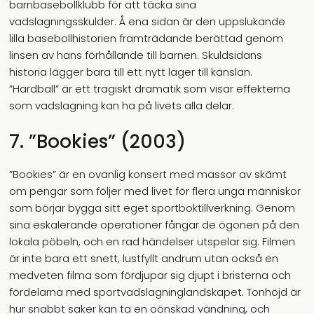
barnbasebollklubb för att täcka sina
vadslagningsskulder. Å ena sidan är den uppslukande
lilla basebollhistorien framträdande berättad genom
linsen av hans förhållande till barnen. Skuldsidans
historia lägger bara till ett nytt lager till känslan.
”Hardball” är ett tragiskt dramatik som visar effekterna
som vadslagning kan ha på livets alla delar.
7. ”Bookies” (2003)
”Bookies” är en ovanlig konsert med massor av skämt
om pengar som följer med livet för flera unga människor
som börjar bygga sitt eget sportboktillverkning. Genom
sina eskalerande operationer fångar de ögonen på den
lokala pöbeln, och en rad händelser utspelar sig. Filmen
är inte bara ett snett, lustfyllt andrum utan också en
medveten filma som fördjupar sig djupt i bristerna och
fördelarna med sportvadslagninglandskapet. Tonhöjd är
hur snabbt saker kan ta en oönskad vändning, och