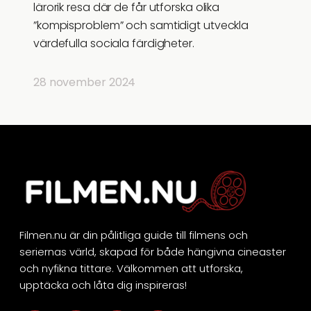
lärorik resa där de får utforska olika
”kompisproblem” och samtidigt utveckla
värdefulla sociala färdigheter.
28 november 2024
Filmen.nu är din pålitliga guide till filmens och
seriernas värld, skapad för både hängivna cineaster
och nyfikna tittare. Välkommen att utforska,
upptäcka och låta dig inspireras!