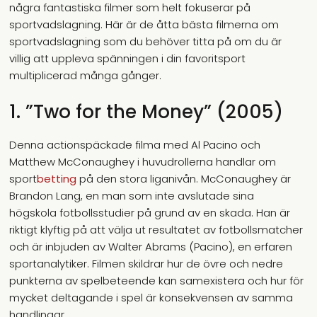
några fantastiska filmer som helt fokuserar på
sportvadslagning. Här är de åtta bästa filmerna om
sportvadslagning som du behöver titta på om du är
villig att uppleva spänningen i din favoritsport
multiplicerad många gånger.
1. ”Two for the Money” (2005)
Denna actionspäckade filma med Al Pacino och
Matthew McConaughey i huvudrollerna handlar om
sport
betting
på den stora liganivån. McConaughey är
Brandon Lang, en man som inte avslutade sina
högskola fotbollsstudier på grund av en skada. Han är
riktigt klyftig på att välja ut resultatet av fotbollsmatcher
och är inbjuden av Walter Abrams (Pacino), en erfaren
sportanalytiker. Filmen skildrar hur de övre och nedre
punkterna av spelbeteende kan samexistera och hur för
mycket deltagande i spel är konsekvensen av samma
handlingar.