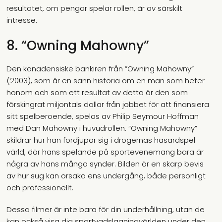
resultatet, om pengar spelar rollen, är av särskilt
intresse.
8. “Owning Mahowny”
Den kanadensiske bankiren från ”Owning Mahowny”
(2003), som är en sann historia om en man som heter
honom och som ett resultat av detta är den som
förskingrat miljontals dollar från jobbet för att finansiera
sitt spelberoende, spelas av Philip Seymour Hoffman
med Dan Mahowny i huvudrollen. ”Owning Mahowny”
skildrar hur han fördjupar sig i drogernas hasardspel
värld, där hans spelande på sportevenemang bara är
några av hans många synder. Bilden är en skarp bevis
av hur sug kan orsaka ens undergång, både personligt
och professionellt.
Dessa filmer är inte bara för din underhållning, utan de
kan också visa dig sportvadslagningvärlden under den